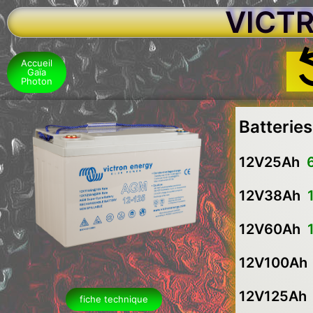
VICTR
Accueil
Gaïa
Photon
Batterie
12V25Ah
12V38Ah
12V60Ah
12V100A
12V125A
fiche technique