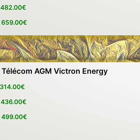
h
482.00€
h
659.00€
s Télécom AGM Victron Energy
314.00€
h
436.00€
h
499.00€