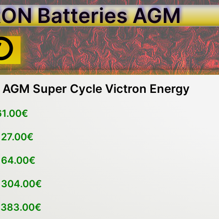
ON Batteries AGM
s AGM Super Cycle Victron Energy
61.00€
127.00€
164.00€
h
304.00€
h
383.00€