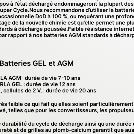
epos à l’état déchargé endommageront la plupart des
e Super Cycle.Nous recommandons d’utiliser la batter
occasionnelle DoD à 100 %, ou requérant une profo
ge de la nouvelle chimie est qu’elle permet une plus
dards à décharge poussée.Faible résistance interneL
par rapport à nos batteries AGM standards à déchar
Batteries GEL et AGM
LA AGM : durée de vie 7-10 ans
RLA GEL : durée de vie 12 ans
 cellules de 2 V, : durée de vie 20 ans
 faible ce qui fait qu’elles soient particulièremen
, telles que pour les convertisseurs, les propulseur
durabilité du cycle de décharge ainsi qu’une durée 
ureté et de grilles au plomb-calcium garantit que au