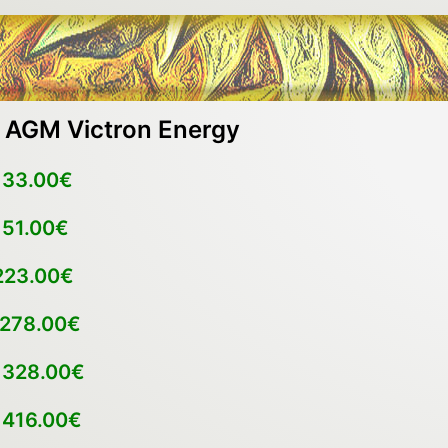
s AGM Victron Energy
133.00€
151.00€
223.00€
278.00€
h
328.00€
h
416.00€