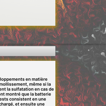
veloppements en matière
amollissement, même si la
nt la sulfatation en cas de
t montré que la batterie
ests consistent en une
chargé, et ensuite une