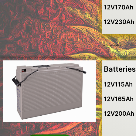
12V170A
12V230A
tarifs indicatifs
Batterie
12V115Ah
12V165A
12V200A