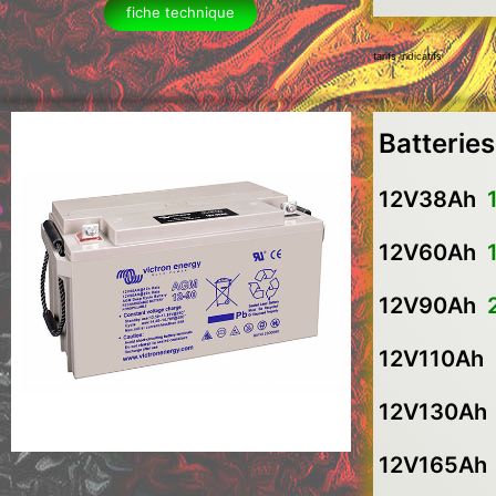
fiche technique
tarifs indicatifs
Batterie
12V38Ah
12V60Ah
12V90Ah
12V110Ah
12V130A
12V165A