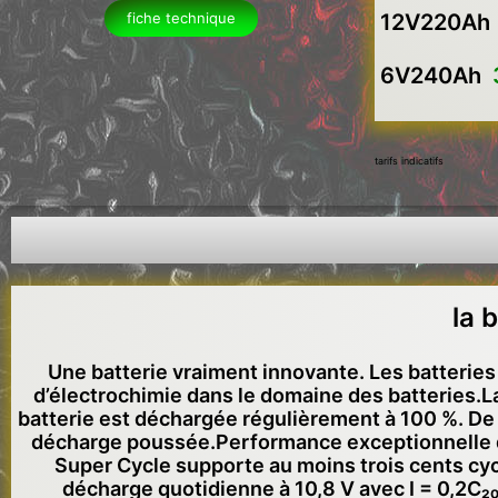
fiche technique
12V220A
6V240Ah
tarifs indicatifs
la 
Une batterie vraiment innovante. Les batterie
d’électrochimie dans le domaine des batteries.La
batterie est déchargée régulièrement à 100 %. De p
décharge poussée.Performance exceptionnelle d
Super Cycle supporte au moins trois cents cy
décharge quotidienne à 10,8 V avec I = 0,2C₂₀