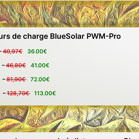
urs de charge BlueSolar PWM-Pro
–
40,97€
36.00€
 –
46,80€
41.00€
 –
81,90€
72.00€
A –
128,70€
113.00€