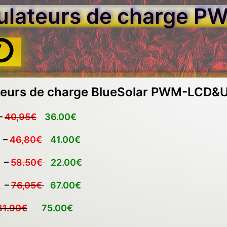
ulateurs de charge P
leurs de charge BlueSolar PWM-LCD&
–
40,95€
36.00€
 –
46,80€
41.00€
 –
58.50€
22.00€
A –
76,05€
67.00€
81.90€
75.00
€