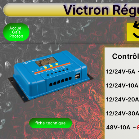
Victron Rég
Accueil
Gaïa
Photon
Contrô
12/24V-5A 
12/24V-10A
12/24V-20A
12/24V-30
fiche technique
48V-10A –