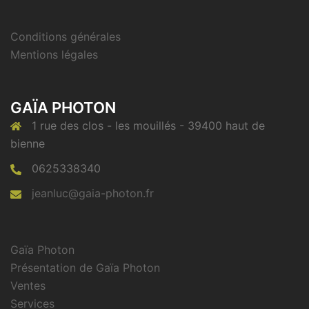
Conditions générales
Mentions légales
GAÏA PHOTON
1 rue des clos - les mouillés - 39400 haut de
bienne
0625338340
jeanluc@gaia-photon.fr
Gaïa Photon
Présentation de Gaïa Photon
Ventes
Services