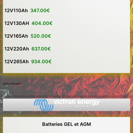
12V110Ah
347.00€
12V130AH
404.00€
12V165Ah
520.00€
12V220Ah
637.00€
12V265Ah
934.00€
tarifs indicatifs
Batteries GEL et AGM