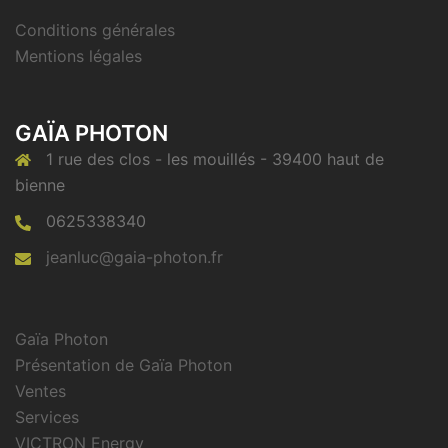
Conditions générales
Mentions légales
GAÏA PHOTON
1 rue des clos - les mouillés - 39400 haut de
bienne
0625338340
jeanluc@gaia-photon.fr
Gaïa Photon
Présentation de Gaïa Photon
Ventes
Services
VICTRON Energy