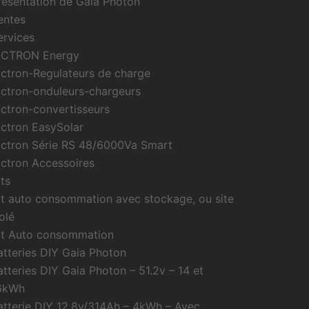
résentation de Gaïa Photon
entes
ervices
ICTRON Energy
ictron-Regulateurs de charge
ictron-onduleurs-chargeurs
ictron-convertisseurs
ictron EasySolar
ictron Série RS 48/6000Va Smart
ictron Accessoires
its
it auto consommation avec stockage, ou site
olé
it Auto consommation
atteries DIY Gaia Photon
atteries DIY Gaia Photon – 51.2v – 14 et
6kWh
atterie DIY 12.8v/314Ah – 4kWh – Avec