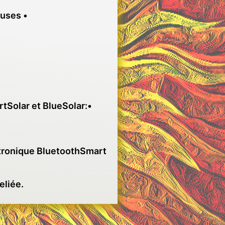
uses •
tSolar et BlueSolar:•
ectronique BluetoothSmart
eliée.