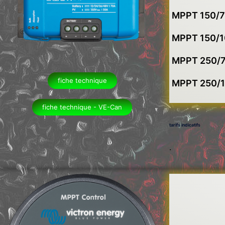
MPPT 150/
MPPT 150/1
MPPT 250/7
fiche technique
MPPT 250/1
fiche technique - VE-Can
tarifs indicatifs
.