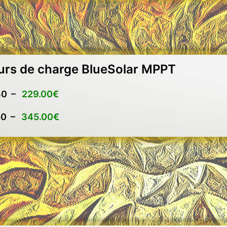
urs de charge BlueSolar MPPT
30
–
229.00€
50 –
345.00€