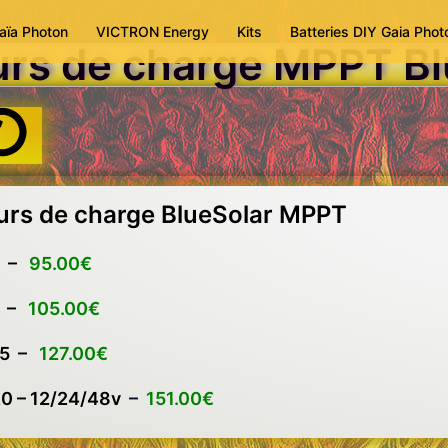
aïa Photon
VICTRON Energy
Kits
Batteries DIY Gaia Phot
urs de charge MPPT Bl
urs de charge BlueSolar MPPT
0 –
95.00€
5 –
105.00€
15 –
127.00€
0 – 12/24/48v
–
151.00€