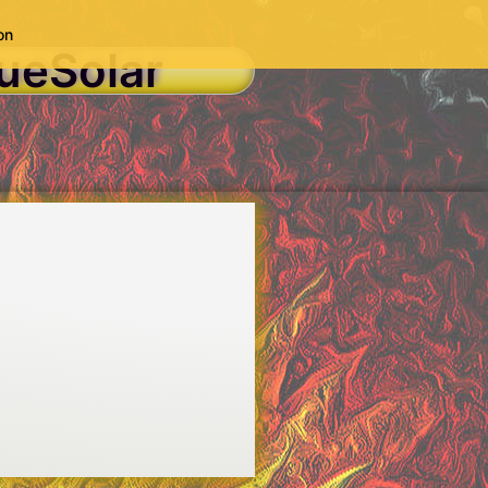
on
ueSolar