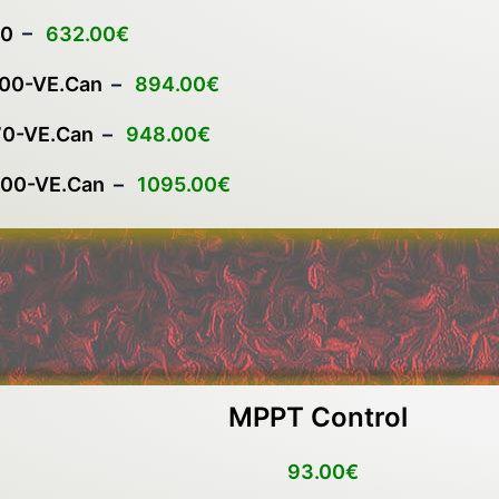
70
–
632.00€
00-VE.Can
–
894.00€
0-VE.Can
–
948.00€
00-VE.Can
–
1095.00€
MPPT Control
93.00€