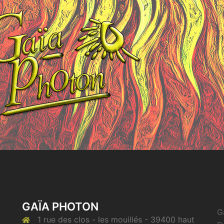
GAÏA PHOTON
G
1 rue des clos - les mouillés - 39400 haut