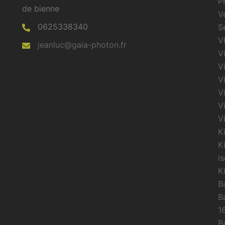
P
de bienne
V
0625338340
S
V
jeanluc@gaia-photon.fr
V
V
V
V
V
V
K
K
is
K
B
B
1
B