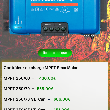
fiche technique
Contrôleur de charge MPPT SmartSolar
MPPT 250/60 –
436.00€
MPPT 250/70 –
568.00€
MPPT 250/70 VE-Can
–
606.00€
MPPT 250/85 VE-Can –
651.00€