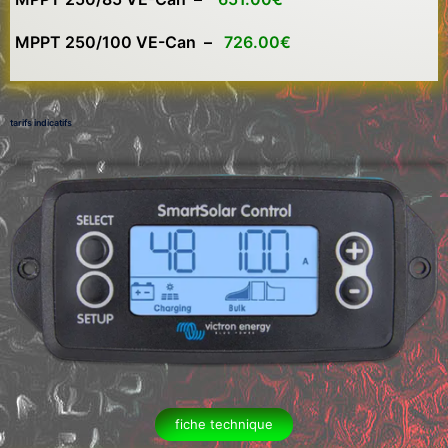
MPPT 250/100 VE-Can –
726.00€
tarifs indicatifs
fiche technique