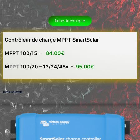
fiche technique
Contrôleur de charge MPPT SmartSolar
MPPT 100/15 –
84.00€
MPPT 100/20 – 12/24/48v –
95.00€
tarifs indicatifs