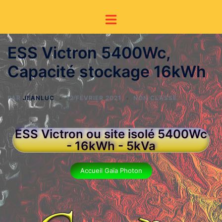
ESS Victron 5400Wc,
Capacité stockage 16kWh
PAR
JEANLUC
12 FÉVRIER 2021
NON CLASSÉ
ESS Victron ou site isolé 5400Wc
- 16kWh - 5kVa
Accueil Gaïa Photon